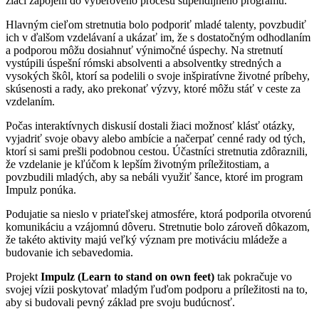
žiaci zapojení do výberového procesu štipendijného programu.
Hlavným cieľom stretnutia bolo podporiť mladé talenty, povzbudiť
ich v ďalšom vzdelávaní a ukázať im, že s dostatočným odhodlaním
a podporou môžu dosiahnuť výnimočné úspechy. Na stretnutí
vystúpili úspešní rómski absolventi a absolventky stredných a
vysokých škôl, ktorí sa podelili o svoje inšpiratívne životné príbehy,
skúsenosti a rady, ako prekonať výzvy, ktoré môžu stáť v ceste za
vzdelaním.
Počas interaktívnych diskusií dostali žiaci možnosť klásť otázky,
vyjadriť svoje obavy alebo ambície a načerpať cenné rady od tých,
ktorí si sami prešli podobnou cestou. Účastníci stretnutia zdôraznili,
že vzdelanie je kľúčom k lepším životným príležitostiam, a
povzbudili mladých, aby sa nebáli využiť šance, ktoré im program
Impulz ponúka.
Podujatie sa nieslo v priateľskej atmosfére, ktorá podporila otvorenú
komunikáciu a vzájomnú dôveru. Stretnutie bolo zároveň dôkazom,
že takéto aktivity majú veľký význam pre motiváciu mládeže a
budovanie ich sebavedomia.
Projekt
Impulz (Learn to stand on own feet)
tak pokračuje vo
svojej vízii poskytovať mladým ľuďom podporu a príležitosti na to,
aby si budovali pevný základ pre svoju budúcnosť.