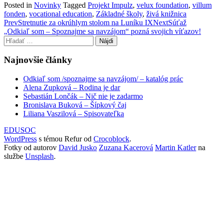
Posted in
Novinky
Tagged
Projekt Impulz
,
velux foundation
,
villum
fonden
,
vocational education
,
Základné školy
,
živá knižnica
Post
Prev
Stretnutie za okrúhlym stolom na Luníku IX
Next
Súťaž
„Odkiaľ som – Spoznajme sa navzájom“ pozná svojich víťazov!
navigation
Hľadať:
Najnovšie články
Odkiaľ som /spoznajme sa navzájom/ – katalóg prác
Alena Zupková – Rodina je dar
Sebastián Lončák – Nič nie je zadarmo
Bronislava Buková – Šípkový čaj
Liliana Vaszilová – Spisovateľka
EDUSOC
WordPress
s témou Refur od
Crocoblock
.
Fotky od autorov
David Jusko
Zuzana Kacerová
Martin Katler
na
službe
Unsplash
.