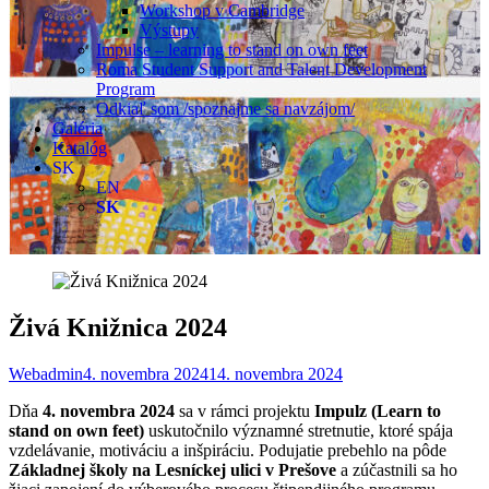
Workshop v Cambridge
Výstupy
Impulse – learning to stand on own feet
Roma Student Support and Talent Development
Program
Odkiaľ som /spoznajme sa navzájom/
Galéria
Katalóg
SK
EN
SK
Živá Knižnica 2024
Webadmin
4. novembra 2024
14. novembra 2024
Dňa
4. novembra 2024
sa v rámci projektu
Impulz (Learn to
stand on own feet)
uskutočnilo významné stretnutie, ktoré spája
vzdelávanie, motiváciu a inšpiráciu. Podujatie prebehlo na pôde
Základnej školy na Lesníckej ulici v Prešove
a zúčastnili sa ho