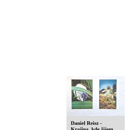
Takéto zvieratko
nájdete, keď prídete
ku nám
Kiara Berkiová,
Rebeka Borsosová,
Teodóra Tóthová -
3. cena výtvarná tvorba
Kategória: 1. stupeň
Takáto krásna je
základné školy ZUŠ
príroda v Jesenskom
Jesenské Pedagogička:
Mgr. Beáta Véghová
3. cena výtvarná tvorba
Kategória: 1. stupeň
Read More
základné školy ZUŠ
Jesenské Pedagogička:
Mgr. Beáta Véghová
Read More
Daniel Reisz - Ráno u
nás doma
Daniel Reisz -
Krajina, kde žijem