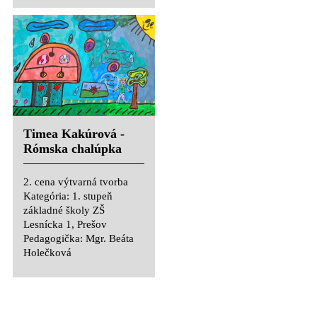
Soňa Gabányiová -
Farebný dom Rómov
2. cena výtvarná tvorba
Kategória: 1. stupeň
základné školy ZŠ
Timea Kakúrová -
Lesnícka 1, Prešov
Rómska chalúpka
Pedagogička: Mgr. Beáta
Holečková
2. cena výtvarná tvorba
Kategória: 1. stupeň
základné školy ZŠ
Lesnícka 1, Prešov
Valentína Lukáčová -
Pedagogička: Mgr. Beáta
Dúhový svet Rómov
Holečková
2. cena výtvarná tvorba
Kategória: 1. stupeň
základné školy ZŠ
Aďko Kopčák -