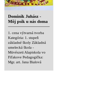
1. cena výtvarná tvorba
Kategória: 1. stupeň
základné školy Základná
Dominik Juhász -
umelecká škola -
Môj psík u nás doma
Müvészeti Alapiskola vo
Fiľakove Pedagogička:
Mgr. art. Jana Bialová
1. cena výtvarná tvorba
Kategória: 1. stupeň
základné školy Základná
umelecká škola -
Emma Varga -
Müvészeti Alapiskola vo
Pohľad na naše polia
Fiľakove Pedagogička:
zhora
Mgr. art. Jana Bialová
1. cena výtvarná tvorba
Kategória: 1. stupeň
Emese Benedek -
základné školy Základná
Naša mačka je
umelecká škola -
najkrajšia v celom
Müvészeti Alapiskola vo
kraji
Fiľakove Pedagogička:
Mgr. art. Jana Bialová