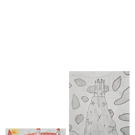
základné školy ZŠ s MŠ s
vyučovacím jazykom
Tomáš Kaleja -
maďarským, Podunajské
Odkiaľ som
Biskupice Pedagogička:
Mgr. Adriana Ádámka
Čestné uznanie výtvarná
tvorba Kategória: 1. stupeň
základné školy ZŠ
Ostrovany Pedagogička:
Juliana Hajduková
Eva Bieliková - bez
názvu
Čestné uznanie výtvarná
tvorba Kategória: 1. stupeň
základné školy ZŠ s MŠ s
vyučovacím jazykom
maďarským, Podunajské
Biskupice Pedagogička:
Mgr. Adriana Ádámka