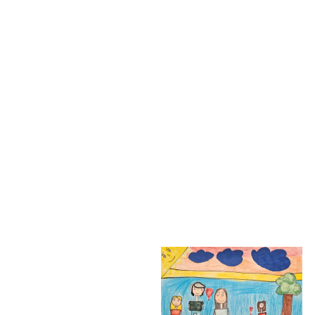
Lesnícka 1, Prešov
Domov
Pedagogička: Mgr. Beáta
Holečková
Čestné uznanie výtvarná
tvorba Kategória: 1. stupeň
základné školy ZŠ
Lesnícka 1, Prešov,
Karolína Balážová -
Pedagogička: Mgr. Beáta
Rodinka
Holečková
Čestné uznanie výtvarná
tvorba Kategória: 1. stupeň
základné školy ZŠ
Ľubomír Slaninka -
Lesnícka 1, Prešov,
Rodina moja
Pedagogička: Mgr. Beáta
Holečková
Čestné uznanie výtvarná
tvorba Kategória: 1. stupeň
základné školy ZŠ
Lesnícka 1, Prešov,
Pedagogička: Mgr. Beáta
Holečková