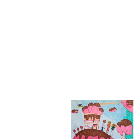
Holečková
Rómske kaderníctvo
2. cena výtvarná tvorba
Kategória: 1. stupeň
Ľubomír Slaninka -
základné školy ZŠ
Futbal s rómskym
Lesnícka 1, Prešov
kamarátom
Pedagogička: Mgr. Beáta
Holečková
2. cena výtvarná tvorba
Kategória: 1. stupeň
základné školy ZŠ
Lesnícka 1, Prešov
Marko Boráros -
Pedagogička: Mgr. Beáta
Príklady Dunaja
Holečková
2. cena výtvarná tvorba
Kategória: 1. stupeň
základné školy ZŠ s MŠ s
vyučovacím jazykom
maďarským, Podunajské
Biskupice Pedagogička:
Marta Soókyová