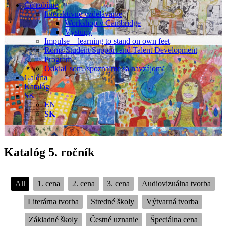
Čo robíme
Interaktívne vzdelávanie
Workshop v Cambridge
Výstupy
Impulse – learning to stand on own feet
Roma Student Support and Talent Development
Program
Odkiaľ som /spoznajme sa navzájom/
Galéria
Katalóg
SK
EN
SK
Katalóg 5. ročník
All
1. cena
2. cena
3. cena
Audiovizuálna tvorba
Literárna tvorba
Stredné školy
Výtvarná tvorba
Základné školy
Čestné uznanie
Špeciálna cena