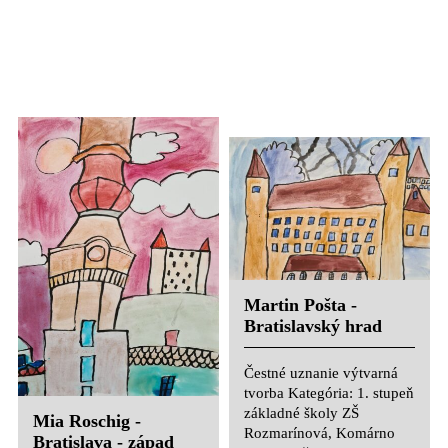
Pedagogička: Ing. Renata
Rozmarínová, Komárno
Kubalová
Pedagogička: Ing. Renata
Kubalová
Martin Pošta -
Bratislavský hrad
Čestné uznanie výtvarná
tvorba Kategória: 1. stupeň
základné školy ZŠ
Mia Roschig -
Rozmarínová, Komárno
Bratislava - západ