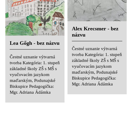
Alex Krecsmer - bez
názvu
Lea Gőgh - bez názvu
Čestné uznanie výtvarná
tvorba Kategória: 1. stupeň
Čestné uznanie výtvarná
základné školy ZŠ s MŠ s
tvorba Kategória: 1. stupeň
vyučovacím jazykom
základné školy ZŠ s MŠ s
maďarským, Podunajské
vyučovacím jazykom
Biskupice Pedagogička:
maďarským, Podunajské
Mgr. Adriana Ádámka
Biskupice Pedagogička:
Mgr. Adriana Ádámka
Gercely Kovács - bez
názvu
Maria Pálos - bez
názvu
Čestné uznanie výtvarná