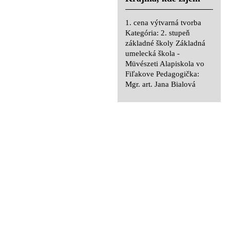
1. cena výtvarná tvorba
Kategória: 2. stupeň
1. cena výtvarná tvorba
základné školy Základná
Kategória: 2. stupeň
umelecká škola -
základné školy Základná
Müvészeti Alapiskola vo
umelecká škola -
Fiľakove Pedagogička:
Müvészeti Alapiskola vo
Mgr. art. Jana Bialová
Fiľakove Pedagogička:
Mgr. art. Jana Bialová
Mia Špureková -
Fanni Gášpárová - U
Moja sestra
nás v noci
1. cena výtvarná tvorba
1. cena výtvarná tvorba
Kategória: 2. stupeň
Kategória: 2. stupeň
základné školy Základná
základné školy Základná
umelecká škola -
umelecká škola -
Müvészeti Alapiskola vo
Müvészeti Alapiskola vo
Fiľakove Pedagogička:
Fiľakove Pedagogička:
Mgr. art. Jana Bialová
Mgr. art. Jana Bialová