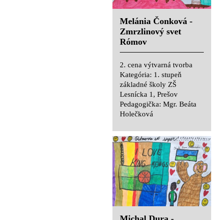
Melánia Čonková -
Zmrzlinový svet
Michaela Pustá -
Rómov
Budúce rómske mesto
2. cena výtvarná tvorba
2. cena výtvarná tvorba
Kategória: 1. stupeň
Kategória: 1. stupeň
základné školy ZŠ
základné školy ZŠ
Lesnícka 1, Prešov
Lesnícka 1, Prešov
Pedagogička: Mgr. Beáta
Pedagogička: Mgr. Beáta
Holečková
Holečková
Natália Vargová -
Ružový dom Rómov
2. cena výtvarná tvorba
Kategória: 1. stupeň
základné školy ZŠ
Michal Dura -