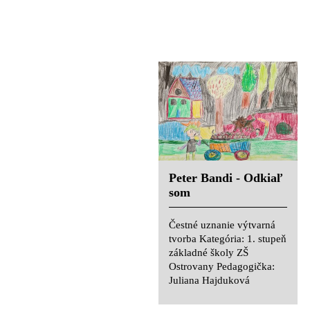
Lesnícka 1, Prešov,
Pedagogička: Mgr. Beáta
Pedagogička: Mgr. Beáta
Holečková
Holečková
Roman Horváth -
Odkiaľ som
Čestné uznanie výtvarná
tvorba Kategória: 1. stupeň
základné školy ZŠ
Ostrovany Pedagogička:
Peter Bandi - Odkiaľ
Juliana Hajduková
som
Čestné uznanie výtvarná
tvorba Kategória: 1. stupeň
Abraham Kaiser -
základné školy ZŠ
bez názvu
Ostrovany Pedagogička:
Juliana Hajduková
Čestné uznanie výtvarná
tvorba Kategória: 1. stupeň