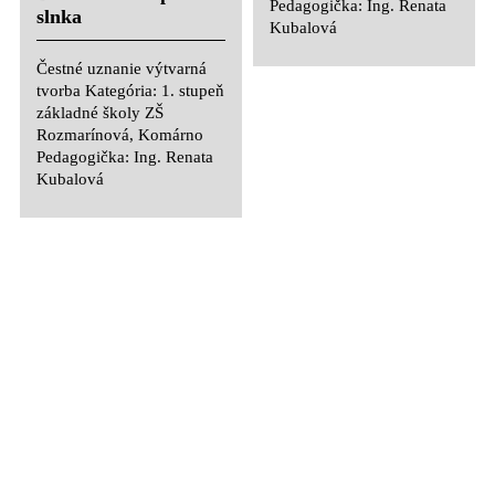
Pedagogička: Ing. Renata
slnka
Kubalová
Čestné uznanie výtvarná
tvorba Kategória: 1. stupeň
základné školy ZŠ
Terazka Bőgyjová -
Rozmarínová, Komárno
Vodárenská veža
Pedagogička: Ing. Renata
Kubalová
Čestné uznanie výtvarná
tvorba Kategória: 1. stupeň
základné školy ZŠ
Rozmarínová, Komárno
Zoltán Lovász -
Pedagogička: Ing. Renata
Čumil Workman
Kubalová
Čestné uznanie výtvarná
tvorba Kategória: 1. stupeň
základné školy ZŠ
Rozmarínová, Komárno
Pedagogička: Ing. Renata
Liana Csanová a
Kubalová
Katarína Bartošová -