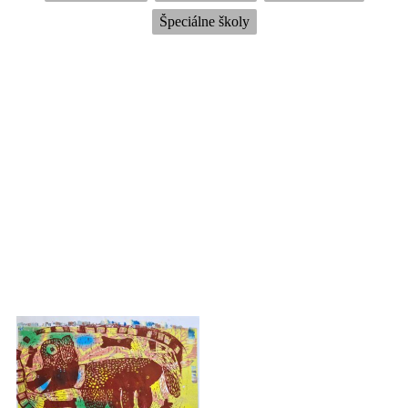
Špeciálne školy
Daniel Végh - Na
Diana Tóthová -
Fiľakovskom hrade
Pohľad na pašu z
začína pršať
hora
1. cena výtvarná tvorba
1. cena výtvarná tvorba
Kategória: 1. stupeň
Kategória: 1. stupeň
základné školy Základná
základné školy Základná
umelecká škola -
umelecká škola -
Müvészeti Alapiskola vo
Müvészeti Alapiskola vo
Fiľakove Pedagogička:
Fiľakove Pedagogička:
Mgr. art. Jana Bialová
Mgr. art. Jana Bialová
Ema Jakúbeková -
Moje zvieratko