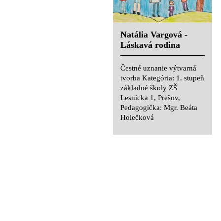
Nina Bednáriková -
Natália Vargová -
Rodina
Láskavá rodina
Čestné uznanie výtvarná
Čestné uznanie výtvarná
tvorba Kategória: 1. stupeň
tvorba Kategória: 1. stupeň
základné školy ZŠ
základné školy ZŠ
Lesnícka 1, Prešov,
Lesnícka 1, Prešov,
Pedagogička: Mgr. Beáta
Pedagogička: Mgr. Beáta
Holečková
Holečková
Viktória Olekšáková -
Synthia Zajacová -
Rodina
Rodina pred domom
Čestné uznanie výtvarná
Čestné uznanie výtvarná
tvorba Kategória: 1. stupeň
tvorba Kategória: 1. stupeň
základné školy ZŠ
základné školy ZŠ
Lesnícka 1, Prešov,