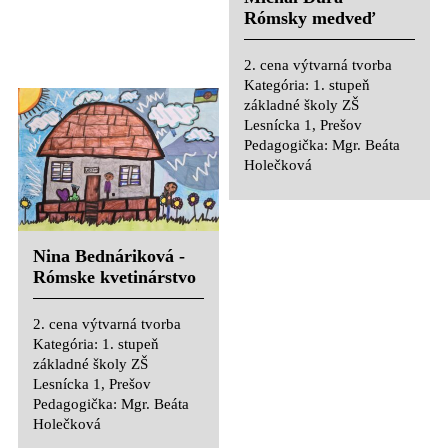
Lesnícka 1, Prešov
Rómsky medveď
Pedagogička: Mgr. Beáta
Holečková
2. cena výtvarná tvorba
Kategória: 1. stupeň
základné školy ZŠ
Lesnícka 1, Prešov
Pedagogička: Mgr. Beáta
Holečková
Nikola Geciková -
Nina Bednáriková -
Šťastný domov
Rómske kvetinárstvo
Rómov
2. cena výtvarná tvorba
2. cena výtvarná tvorba
Kategória: 1. stupeň
Kategória: 1. stupeň
základné školy ZŠ
základné školy ZŠ
Lesnícka 1, Prešov
Lesnícka 1, Prešov
Pedagogička: Mgr. Beáta
Pedagogička: Mgr. Beáta
Holečková
Holečková