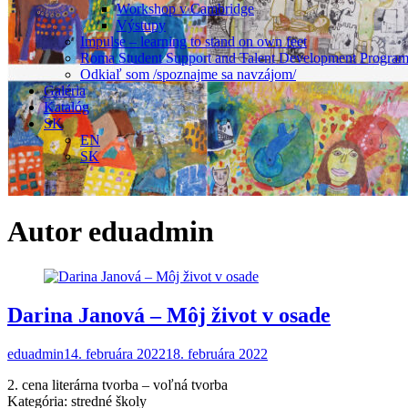
Workshop v Cambridge
Výstupy
Impulse – learning to stand on own feet
Roma Student Support and Talent Development Progra
Odkiaľ som /spoznajme sa navzájom/
Galéria
Katalóg
SK
EN
SK
Autor
eduadmin
Darina Janová – Môj život v osade
eduadmin
14. februára 2022
18. februára 2022
2. cena literárna tvorba – voľná tvorba
Kategória: stredné školy