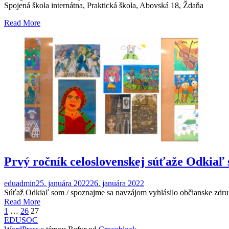
Spojená škola internátna, Praktická škola, Abovská 18, Ždaňa
Read More
Prvý ročník celoslovenskej súťaže Odkiaľ
eduadmin
25. januára 2022
26. januára 2022
Súťaž Odkiaľ som / spoznajme sa navzájom vyhlásilo občianske zdru
Read More
Stránkovanie
1
…
26
27
EDUSOC
príspevkov