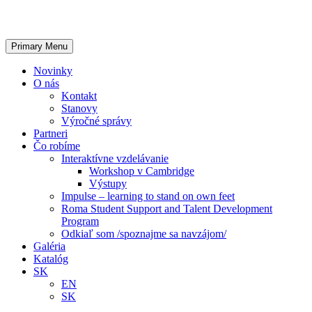
Primary Menu
Novinky
O nás
Kontakt
Stanovy
Výročné správy
Partneri
Čo robíme
Interaktívne vzdelávanie
Workshop v Cambridge
Výstupy
Impulse – learning to stand on own feet
Roma Student Support and Talent Development
Program
Odkiaľ som /spoznajme sa navzájom/
Galéria
Katalóg
SK
EN
SK