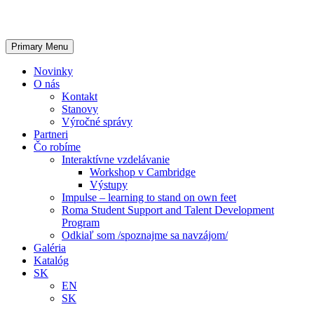
Primary Menu
Novinky
O nás
Kontakt
Stanovy
Výročné správy
Partneri
Čo robíme
Interaktívne vzdelávanie
Workshop v Cambridge
Výstupy
Impulse – learning to stand on own feet
Roma Student Support and Talent Development
Program
Odkiaľ som /spoznajme sa navzájom/
Galéria
Katalóg
SK
EN
SK